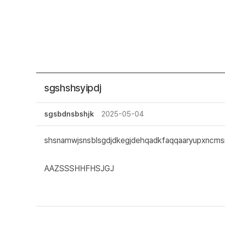
sgshshsyipdj
sgsbdnsbshjk
2025-05-04
shsnamwjsnsblsgdjdkegjdehqadkfaqqaaryupxncms
AAZSSSHHFHSJGJ