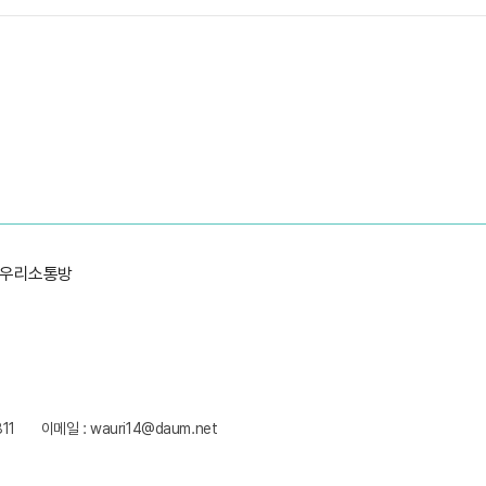
우리소통방
811
이메일 : wauri14@daum.net
y WebSite.co.kr.