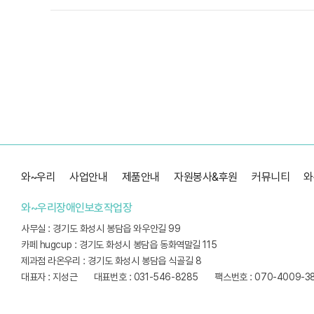
와~우리
사업안내
제품안내
자원봉사&후원
커뮤니티
와
와~우리장애인보호작업장
사무실 : 경기도 화성시 봉담읍 와우안길 99
카페 hugcup : 경기도 화성시 봉담읍 동화역말길 115
제과점 라온우리 : 경기도 화성시 봉담읍 식골길 8
대표자 : 지성근
대표번호 : 031-546-8285
팩스번호 : 070-4009-3
Copyright by 2022 와우리장애인보호작업장. All Right Reserved.
Designed b