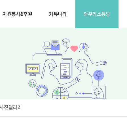
자원봉사&후원
커뮤니티
와우리소통방
사진갤러리