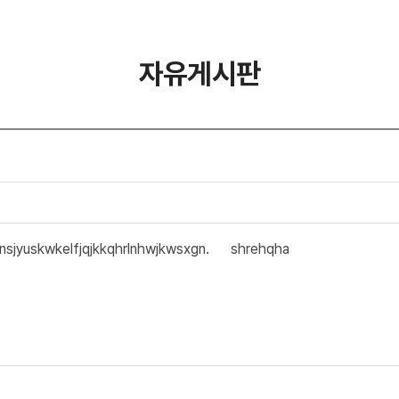
자유게시판
nsjyuskwkelfjqjkkqhrlnhwjkwsxgn. shrehqha